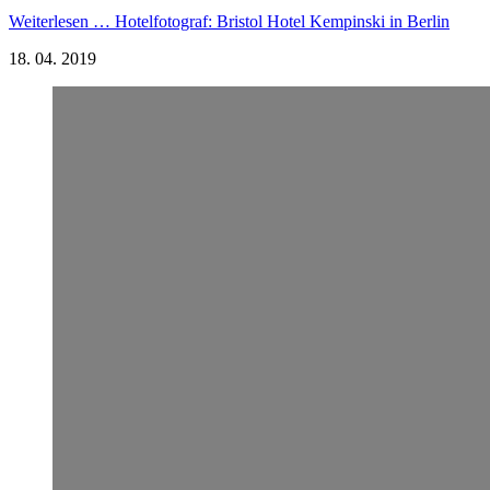
Weiterlesen …
Hotelfotograf: Bristol Hotel Kempinski in Berlin
18.
04.
2019