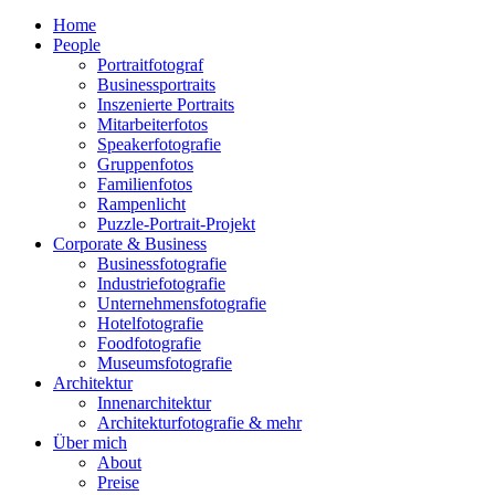
Home
People
Portraitfotograf
Businessportraits
Inszenierte Portraits
Mitarbeiterfotos
Speakerfotografie
Gruppenfotos
Familienfotos
Rampenlicht
Puzzle-Portrait-Projekt
Corporate & Business
Businessfotografie
Industriefotografie
Unternehmensfotografie
Hotelfotografie
Foodfotografie
Museumsfotografie
Architektur
Innenarchitektur
Architekturfotografie & mehr
Über mich
About
Preise