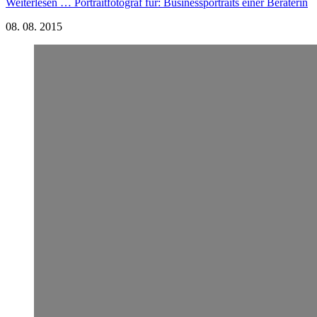
Weiterlesen …
Portraitfotograf für: Businessportraits einer Beraterin
08.
08.
2015